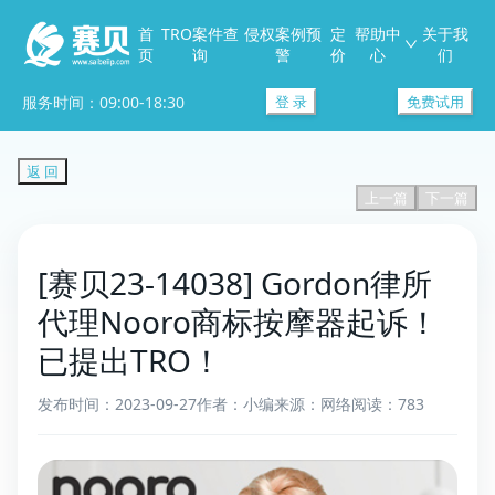
首
TRO案件查
侵权案例预
定
帮助中
关于我
页
询
警
价
心
们
服务时间：09:00-18:30
登 录
免费试用
返 回
上一篇
下一篇
[赛贝23-14038] Gordon律所
代理Nooro商标按摩器起诉！
已提出TRO！
发布时间：2023-09-27
作者：小编
来源：网络
阅读：783