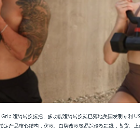
tlebell Grip 哑铃转换握把、多功能哑铃转换架已落地美国发明专利 US1
保护范围锁定产品核心结构，仿款、白牌改款极易踩侵权红线，备货、