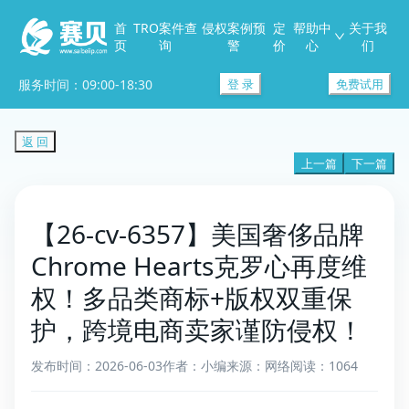
首
TRO案件查
侵权案例预
定
帮助中
关于我
页
询
警
价
心
们
服务时间：09:00-18:30
登 录
免费试用
返 回
上一篇
下一篇
【26-cv-6357】美国奢侈品牌
Chrome Hearts克罗心再度维
权！多品类商标+版权双重保
护，跨境电商卖家谨防侵权！
发布时间：2026-06-03
作者：小编
来源：网络
阅读：1064