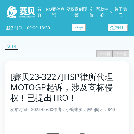
首
TRO案件查
侵权案例预
定
帮助中
关于我
页
询
警
价
心
们
服务时间：09:00-18:30
登 录
免费试用
返 回
上一篇
下一篇
[赛贝23-3227]HSP律所代理
MOTOGP起诉，涉及商标侵
权！已提出TRO！
发布时间：2023-05-30
作者：小编
来源：网络
阅读：840