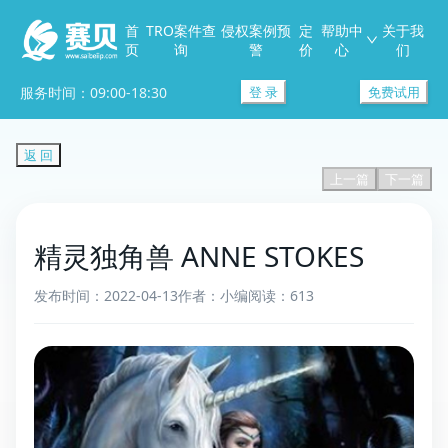
首
TRO案件查
侵权案例预
定
帮助中
关于我
页
询
警
价
心
们
服务时间：09:00-18:30
登 录
免费试用
返 回
上一篇
下一篇
精灵独角兽 ANNE STOKES
发布时间：2022-04-13
作者：小编
阅读：613