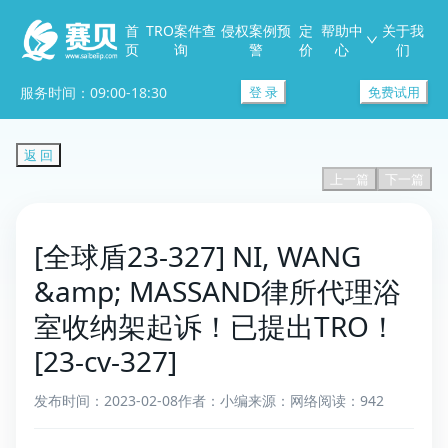
首
TRO案件查
侵权案例预
定
帮助中
关于我
页
询
警
价
心
们
服务时间：09:00-18:30
登 录
免费试用
返 回
上一篇
下一篇
[全球盾23-327] NI, WANG
&amp; MASSAND律所代理浴
室收纳架起诉！已提出TRO！
[23-cv-327]
发布时间：2023-02-08
作者：小编
来源：网络
阅读：942