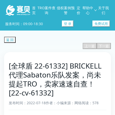
首
TRO案件查
侵权案例预
定
帮助中
关于我
页
询
警
价
心
们
服务时间：09:00-18:30
登 录
免费试用
返 回
上一篇
下一篇
[全球盾 22-61332] BRICKELL
代理Sabaton乐队发案，尚未
提起TRO，卖家速速自查！
[22-cv-61332]
发布时间：2022-07-18
作者：小编
来源：网络
阅读：578