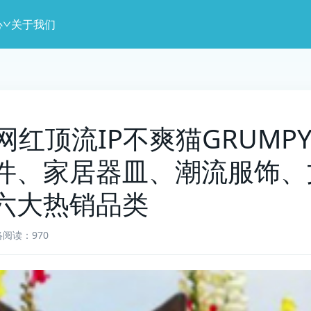
心
关于我们
1】网红顶流IP不爽猫GRUMP
件、家居器皿、潮流服饰、
六大热销品类
络
阅读：970