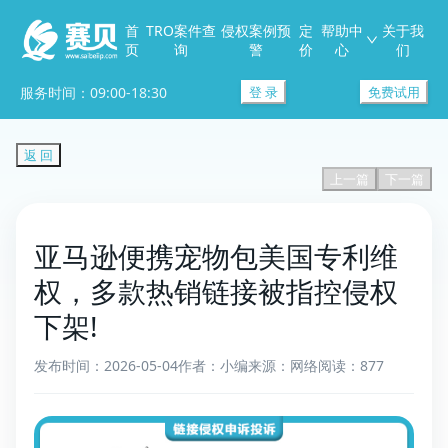
首
TRO案件查
侵权案例预
定
帮助中
关于我
页
询
警
价
心
们
服务时间：09:00-18:30
登 录
免费试用
返 回
上一篇
下一篇
亚马逊便携宠物包美国专利维
权，多款热销链接被指控侵权
下架!
发布时间：2026-05-04
作者：小编
来源：网络
阅读：877