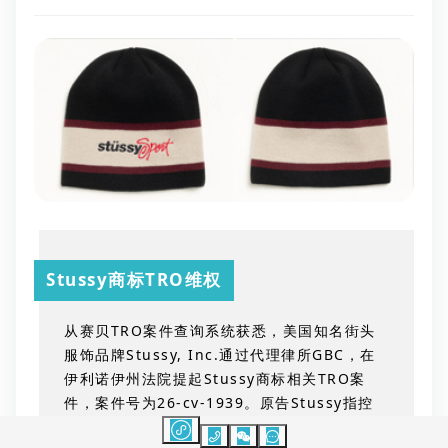
Stussy商标
TRO维权
从赛贝
TRO
案件查询系统获悉，美国知名街头
服饰品牌
Stussy, Inc.
通过代理律所
GBC
，在
伊利诺伊州法院提起
Stussy
商标相关
TRO
案
件，案件号为
26-cv-1939
。原告
Stussy
指控
多个跨境电商店铺销售假冒其注册商标的产