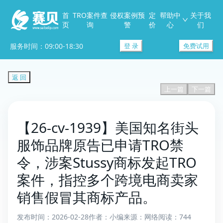
首
TRO案件查
侵权案例预
定
帮助中
关于我
页
询
警
价
心
们
服务时间：09:00-18:30
登 录
免费试用
返 回
上一篇
下一篇
【26-cv-1939】美国知名街头
服饰品牌原告已申请TRO禁
令，涉案Stussy商标发起TRO
案件，指控多个跨境电商卖家
销售假冒其商标产品。
发布时间：2026-02-28
作者：小编
来源：网络
阅读：744