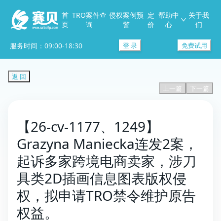
首
TRO案件查
侵权案例预
定
帮助中
关于我
页
询
警
价
心
们
服务时间：09:00-18:30
登 录
免费试用
返 回
上一篇
下一篇
【26-cv-1177、1249】
Grazyna Maniecka连发2案，
起诉多家跨境电商卖家，涉刀
具类2D插画信息图表版权侵
权，拟申请TRO禁令维护原告
权益。