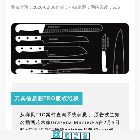
发布时间：2026-02-06
作者：小编
来源：网络
阅读：636
刀具信息图TRO版权维权
从赛贝
TRO
案件查询系统获悉， 原告波兰知
名插画艺术家
Grazyna Maniecka
在
2
月
3
日
和
4
日委托代理律所
Keith
发起版权
TRO
维
权，涉及厨房刀具信息图版权，
2025
年
11