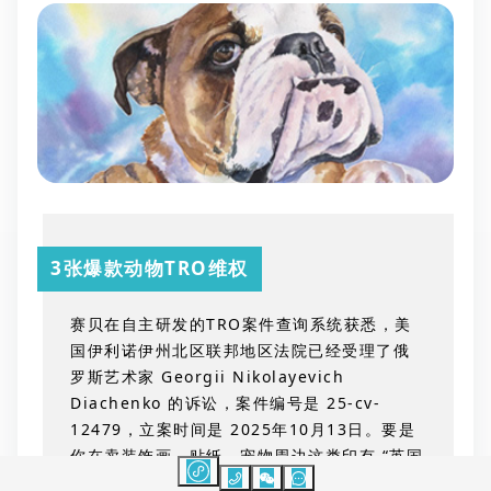
3张爆款动物
TRO维权
赛贝在自主研发的
TRO
案件查询系统获悉，美
国伊利诺伊州北区联邦地区法院已经受理了俄
罗斯艺术家
Georgii Nikolayevich
Diachenko
的诉讼，案件编号是
25-cv-
12479
，立案时间是
2025
年
10
月
13
日。要是
你在卖装饰画、贴纸、宠物周边这类印有
“
英国
斗牛犬、小猪、拳师犬
”
主题插画的产品，可得