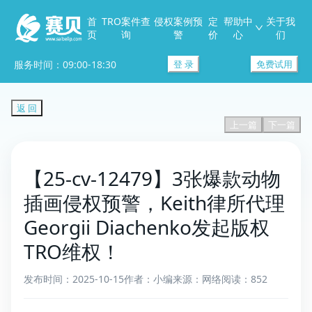
首
TRO案件查
侵权案例预
定
帮助中
关于我
页
询
警
价
心
们
服务时间：09:00-18:30
登 录
免费试用
返 回
上一篇
下一篇
【25-cv-12479】3张爆款动物
插画侵权预警，Keith律所代理
Georgii Diachenko发起版权
TRO维权！
发布时间：2025-10-15
作者：小编
来源：网络
阅读：852