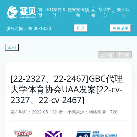
首
TRO案件查
侵权案例预
定
帮助中
关于我
页
询
警
价
心
们
服务时间：09:00-18:30
登 录
免费试用
返 回
上一篇
下一篇
[22-2327、22-2467]GBC代理
大学体育协会UAA发案[22-cv-
2327、22-cv-2467]
发布时间：2022-05-12
作者：小编
来源：网络
阅读：728