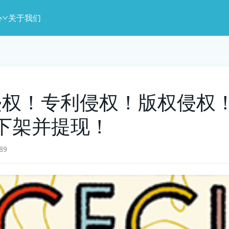
心
关于我们
]商标侵权！专利侵权！版权侵
下架并提现！
89