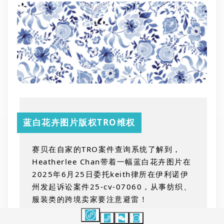
蓝白花卉图片版权TRO维权
赛贝在自家的
TRO
案件查询系统了解到，
Heatherlee Chan
带着一幅蓝白花卉图片在
2025
年
6
月
25
日委托
keith
律所在伊利诺伊
州发起诉讼案件
25-cv-07060
，从事纺织、
服装类的跨境卖家要注意避雷！