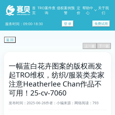
首
TRO案件查
侵权案例预
定
帮助中
关于我
页
询
警
价
心
们
服务时间：09:00-18:30
登 录
免费试用
返 回
上一篇
下一篇
一幅蓝白花卉图案的版权画发
起TRO维权，纺织/服装类卖家
注意Heatherlee Chan作品不
可用！25-cv-7060
发布时间：2025-06-26
作者：小编
来源：网络
阅读：793