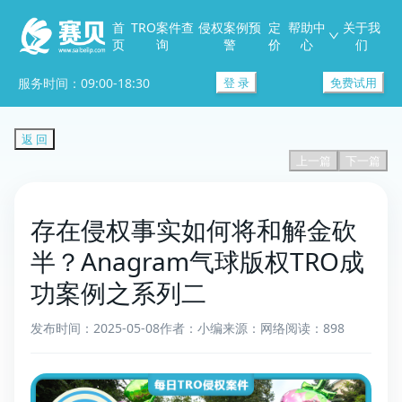
首
TRO案件查
侵权案例预
定
帮助中
关于我
页
询
警
价
心
们
服务时间：09:00-18:30
登 录
免费试用
返 回
上一篇
下一篇
存在侵权事实如何将和解金砍
半？Anagram气球版权TRO成
功案例之系列二
发布时间：2025-05-08
作者：小编
来源：网络
阅读：898