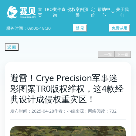
首
TRO案件查
侵权案例预
定
帮助中
关于我
页
询
警
价
心
们
服务时间：09:00-18:30
登 录
免费试用
返 回
上一篇
下一篇
避雷！Crye Precision军事迷
彩图案TR0版权维权，这4款经
典设计成侵权重灾区！
发布时间：2025-04-28
作者：小编
来源：网络
阅读：732