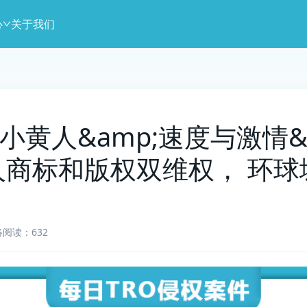
心
关于我们
7 】小黄人&amp;速度与激情
.外星人商标和版权双维权， 
络
阅读：632