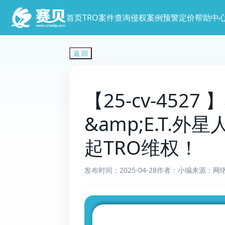
首页
TRO案件查询
侵权案例预警
定价
帮助中
返 回
【25-cv-452
&amp;E.T
起TRO维权！
发布时间：2025-04-28
作者：小编
来源：网