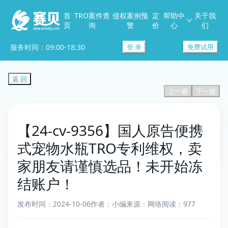
首
TRO案件查
侵权案例预
定
帮助中
关于我
页
询
警
价
心
们
服务时间：09:00-18:30
登 录
免费试用
返 回
上一篇
下一篇
【24-cv-9356】国人原告便携
式宠物水瓶TRO专利维权，卖
家朋友请谨慎选品！未开始冻
结账户！
发布时间：2024-10-06
作者：小编
来源：网络
阅读：977