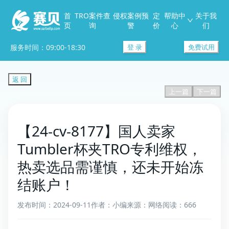
首
TRO案件查
侵权案例预
定
帮助中
关于我
页
询
警
价
心
们
服务时间：09:00-18:30
登 录
免费试用
返 回
上一篇
下一篇
【24-cv-8177】国人卖家
Tumbler杯夹TRO专利维权，
热卖选品需谨慎，还未开始冻
结账户！
发布时间：2024-09-11
作者：小编
来源：网络
阅读：666