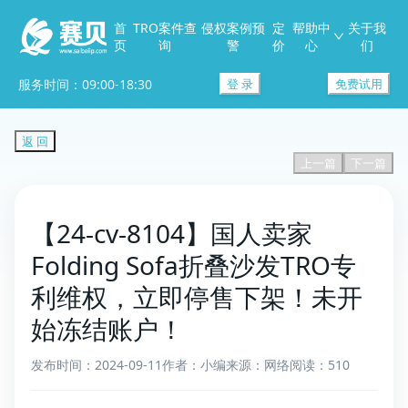
首
TRO案件查
侵权案例预
定
帮助中
关于我
页
询
警
价
心
们
服务时间：09:00-18:30
登 录
免费试用
返 回
上一篇
下一篇
【24-cv-8104】国人卖家
Folding Sofa折叠沙发TRO专
利维权，立即停售下架！未开
始冻结账户！
发布时间：2024-09-11
作者：小编
来源：网络
阅读：510