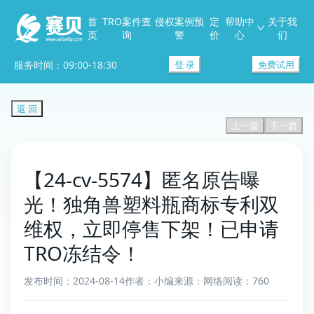
首
TRO案件查
侵权案例预
定
帮助中
关于我
页
询
警
价
心
们
服务时间：09:00-18:30
登 录
免费试用
返 回
上一篇
下一篇
【24-cv-5574】匿名原告曝
光！独角兽塑料瓶商标专利双
维权，立即停售下架！已申请
TRO冻结令！
发布时间：2024-08-14
作者：小编
来源：网络
阅读：760