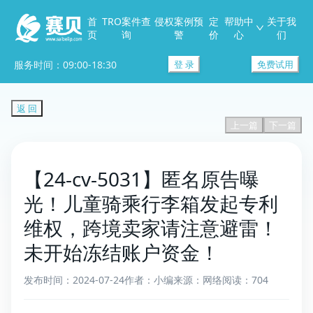
首
TRO案件查
侵权案例预
定
帮助中
关于我
页
询
警
价
心
们
服务时间：09:00-18:30
登 录
免费试用
返 回
上一篇
下一篇
【24-cv-5031】匿名原告曝
光！儿童骑乘行李箱发起专利
维权，跨境卖家请注意避雷！
未开始冻结账户资金！
发布时间：2024-07-24
作者：小编
来源：网络
阅读：704