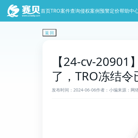
首页
TRO案件查询
侵权案例预警
定价
帮助中
返 回
【24-cv-2
了，TRO冻结令
发布时间：2024-06-06
作者：小编
来源：网