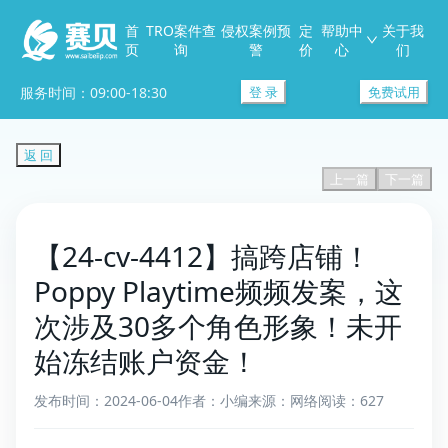
首
TRO案件查
侵权案例预
定
帮助中
关于我
页
询
警
价
心
们
服务时间：09:00-18:30
登 录
免费试用
返 回
上一篇
下一篇
【24-cv-4412】搞跨店铺！
Poppy Playtime频频发案，这
次涉及30多个角色形象！未开
始冻结账户资金！
发布时间：2024-06-04
作者：小编
来源：网络
阅读：627