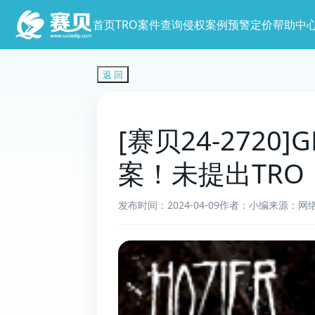
首页
TRO案件查询
侵权案例预警
定价
帮助中
返 回
[赛贝24-272
案！未提出TRO
发布时间：2024-04-09
作者：小编
来源：网