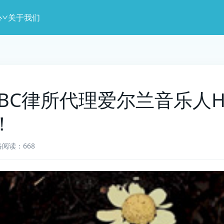
心
关于我们
0]GBC律所代理爱尔兰音乐人H
！
络
阅读：668