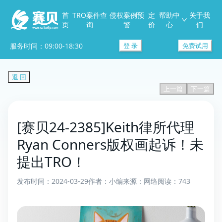
首
TRO案件查
侵权案例预
定
帮助中
关于我
页
询
警
价
心
们
服务时间：09:00-18:30
登 录
免费试用
返 回
上一篇
下一篇
[赛贝24-2385]Keith律所代理
Ryan Conners版权画起诉！未
提出TRO！
发布时间：2024-03-29
作者：小编
来源：网络
阅读：743