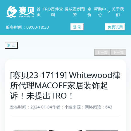
首
TRO案件查
侵权案例预
定
帮助中
关于我
页
询
警
价
心
们
服务时间：09:00-18:30
登 录
免费试用
返 回
上一篇
下一篇
[赛贝23-17119] Whitewood律
所代理MACOFE家居装饰起
诉！未提出TRO！
发布时间：2024-01-04
作者：小编
来源：网络
阅读：643