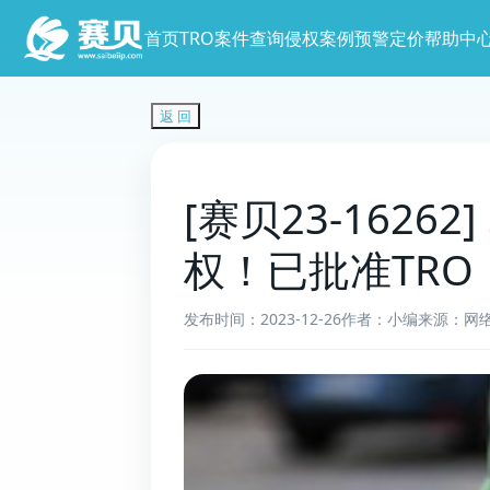
首页
TRO案件查询
侵权案例预警
定价
帮助中
返 回
[赛贝23-1626
权！已批准TRO
发布时间：2023-12-26
作者：小编
来源：网