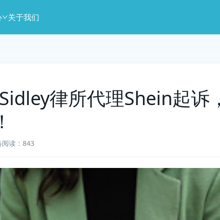
心
关于我们
2] Sidley律所代理Shein
！
络
阅读：843