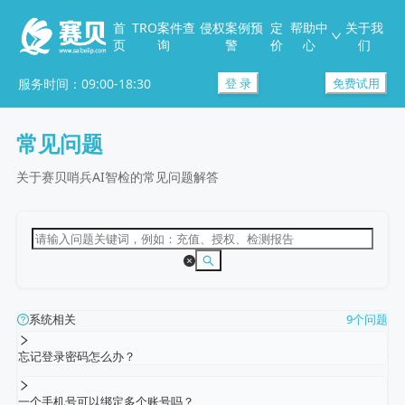
首
TRO案件查
侵权案例预
定
帮助中
关于我
页
询
警
价
心
们
服务时间：09:00-18:30
登 录
免费试用
常见问题
关于赛贝哨兵AI智检的常见问题解答
系统相关
9个问题
忘记登录密码怎么办？
一个手机号可以绑定多个账号吗？