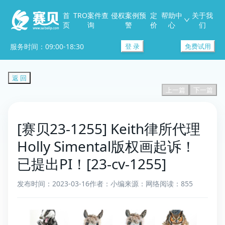
首
TRO案件查
侵权案例预
定
帮助中
关于我
页
询
警
价
心
们
服务时间：09:00-18:30
登 录
免费试用
返 回
上一篇
下一篇
[赛贝23-1255] Keith律所代理
Holly Simental版权画起诉！
已提出PI！[23-cv-1255]
发布时间：2023-03-16
作者：小编
来源：网络
阅读：855