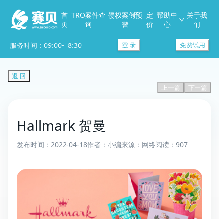
首
TRO案件查
侵权案例预
定
帮助中
关于我
页
询
警
价
心
们
服务时间：09:00-18:30
登 录
免费试用
返 回
上一篇
下一篇
Hallmark 贺曼
发布时间：2022-04-18
作者：小编
来源：网络
阅读：907